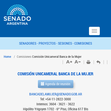
Toggle
navigation
SENADORES -
PROYECTOS -
SESIONES -
COMISIONES
Home
Comisiones
Comisión Unicameral Banca de la Mujer
COMISIÓN UNICAMERAL BANCA DE LA MUJER
Agenda de reunión
BANCADELAMUJER@SENADO.GOB.AR
Tel: +54-11-2822-3000
Internos: 3604 - 3621 - 3622
Hipólito Yrigoyen 1702 - 6º Piso, Oficina 617 Bis