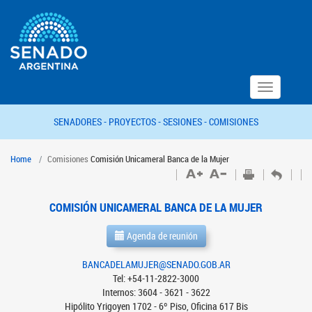
Toggle
navigation
SENADORES -
PROYECTOS -
SESIONES -
COMISIONES
Home
Comisiones
Comisión Unicameral Banca de la Mujer
COMISIÓN UNICAMERAL BANCA DE LA MUJER
Agenda de reunión
BANCADELAMUJER@SENADO.GOB.AR
Tel: +54-11-2822-3000
Internos: 3604 - 3621 - 3622
Hipólito Yrigoyen 1702 - 6º Piso, Oficina 617 Bis