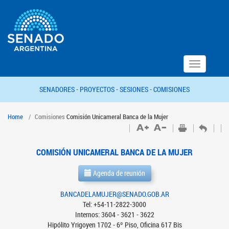
Toggle
navigation
SENADORES -
PROYECTOS -
SESIONES -
COMISIONES
Home
Comisiones
Comisión Unicameral Banca de la Mujer
COMISIÓN UNICAMERAL BANCA DE LA MUJER
Agenda de reunión
BANCADELAMUJER@SENADO.GOB.AR
Tel: +54-11-2822-3000
Internos: 3604 - 3621 - 3622
Hipólito Yrigoyen 1702 - 6º Piso, Oficina 617 Bis