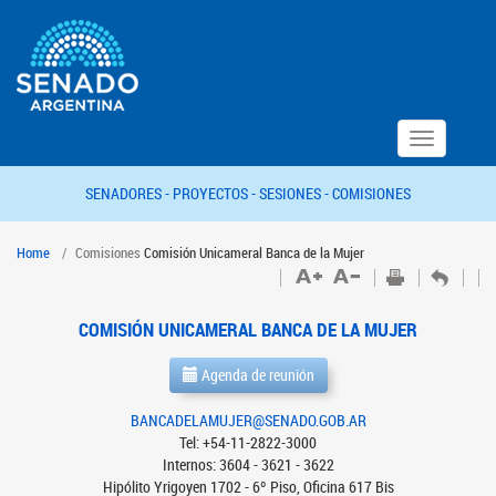
Toggle
navigation
SENADORES -
PROYECTOS -
SESIONES -
COMISIONES
Home
Comisiones
Comisión Unicameral Banca de la Mujer
COMISIÓN UNICAMERAL BANCA DE LA MUJER
Agenda de reunión
BANCADELAMUJER@SENADO.GOB.AR
Tel: +54-11-2822-3000
Internos: 3604 - 3621 - 3622
Hipólito Yrigoyen 1702 - 6º Piso, Oficina 617 Bis