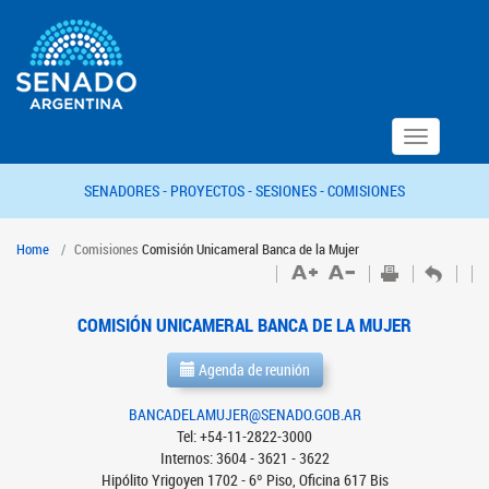
Toggle
navigation
SENADORES -
PROYECTOS -
SESIONES -
COMISIONES
Home
Comisiones
Comisión Unicameral Banca de la Mujer
COMISIÓN UNICAMERAL BANCA DE LA MUJER
Agenda de reunión
BANCADELAMUJER@SENADO.GOB.AR
Tel: +54-11-2822-3000
Internos: 3604 - 3621 - 3622
Hipólito Yrigoyen 1702 - 6º Piso, Oficina 617 Bis