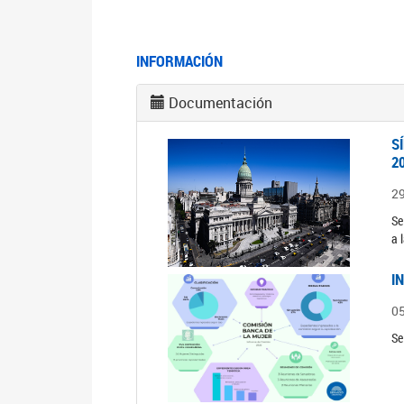
INFORMACIÓN
Documentación
S
2
2
Se
a 
I
0
Se