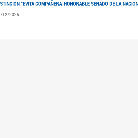
ISTINCIÓN “EVITA COMPAÑERA-HONORABLE SENADO DE LA NACIÓN
1/12/2025
ÍNTESIS INFORMATIVA DE LOS EXPEDIENTES PENDIENTES EN LA COM
025
3/10/2025
ÍNTESIS INFORMATIVA DE LOS EXPEDIENTES PENDIENTES EN LA COM
025
1/10/2025