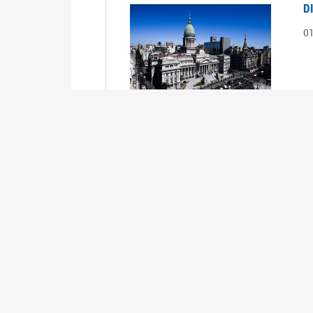
D
0
S
2
1
S
2
0