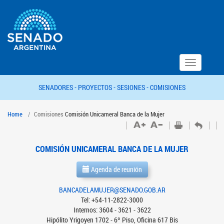
Toggle
navigation
SENADORES -
PROYECTOS -
SESIONES -
COMISIONES
Home
Comisiones
Comisión Unicameral Banca de la Mujer
COMISIÓN UNICAMERAL BANCA DE LA MUJER
Agenda de reunión
BANCADELAMUJER@SENADO.GOB.AR
Tel: +54-11-2822-3000
Internos: 3604 - 3621 - 3622
Hipólito Yrigoyen 1702 - 6º Piso, Oficina 617 Bis