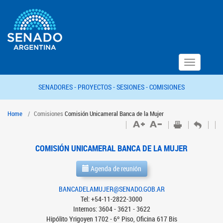
Toggle
navigation
SENADORES -
PROYECTOS -
SESIONES -
COMISIONES
Home
Comisiones
Comisión Unicameral Banca de la Mujer
COMISIÓN UNICAMERAL BANCA DE LA MUJER
Agenda de reunión
BANCADELAMUJER@SENADO.GOB.AR
Tel: +54-11-2822-3000
Internos: 3604 - 3621 - 3622
Hipólito Yrigoyen 1702 - 6º Piso, Oficina 617 Bis