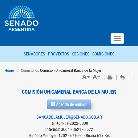
Toggle
navigation
SENADORES -
PROYECTOS -
SESIONES -
COMISIONES
Home
Comisiones
Comisión Unicameral Banca de la Mujer
COMISIÓN UNICAMERAL BANCA DE LA MUJER
Agenda de reunión
BANCADELAMUJER@SENADO.GOB.AR
Tel: +54-11-2822-3000
Internos: 3604 - 3621 - 3622
Hipólito Yrigoyen 1702 - 6º Piso, Oficina 617 Bis