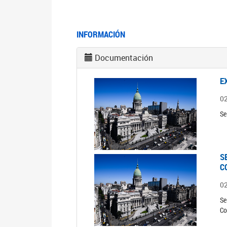
INFORMACIÓN
Documentación
E
0
Se
S
C
0
Se
Co