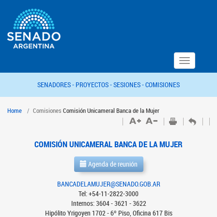
Toggle
navigation
SENADORES -
PROYECTOS -
SESIONES -
COMISIONES
Home
Comisiones
Comisión Unicameral Banca de la Mujer
COMISIÓN UNICAMERAL BANCA DE LA MUJER
Agenda de reunión
BANCADELAMUJER@SENADO.GOB.AR
Tel: +54-11-2822-3000
Internos: 3604 - 3621 - 3622
Hipólito Yrigoyen 1702 - 6º Piso, Oficina 617 Bis