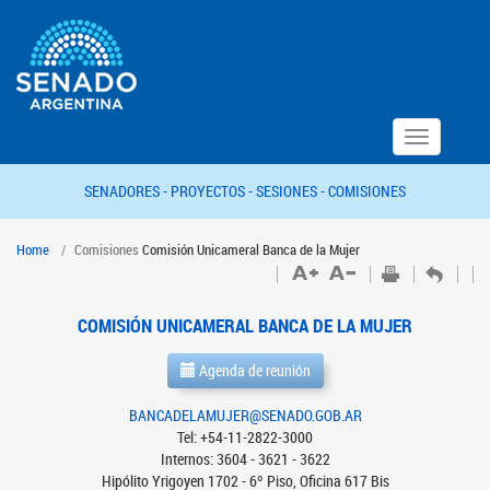
Toggle
navigation
SENADORES -
PROYECTOS -
SESIONES -
COMISIONES
Home
Comisiones
Comisión Unicameral Banca de la Mujer
COMISIÓN UNICAMERAL BANCA DE LA MUJER
Agenda de reunión
BANCADELAMUJER@SENADO.GOB.AR
Tel: +54-11-2822-3000
Internos: 3604 - 3621 - 3622
Hipólito Yrigoyen 1702 - 6º Piso, Oficina 617 Bis