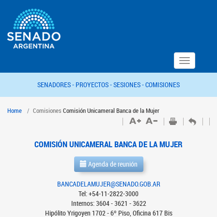
Toggle
navigation
SENADORES -
PROYECTOS -
SESIONES -
COMISIONES
Home
Comisiones
Comisión Unicameral Banca de la Mujer
COMISIÓN UNICAMERAL BANCA DE LA MUJER
Agenda de reunión
BANCADELAMUJER@SENADO.GOB.AR
Tel: +54-11-2822-3000
Internos: 3604 - 3621 - 3622
Hipólito Yrigoyen 1702 - 6º Piso, Oficina 617 Bis