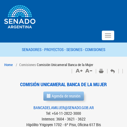
Toggle
navigation
SENADORES -
PROYECTOS -
SESIONES -
COMISIONES
Home
Comisiones
Comisión Unicameral Banca de la Mujer
COMISIÓN UNICAMERAL BANCA DE LA MUJER
Agenda de reunión
BANCADELAMUJER@SENADO.GOB.AR
Tel: +54-11-2822-3000
Internos: 3604 - 3621 - 3622
Hipólito Yrigoyen 1702 - 6º Piso, Oficina 617 Bis