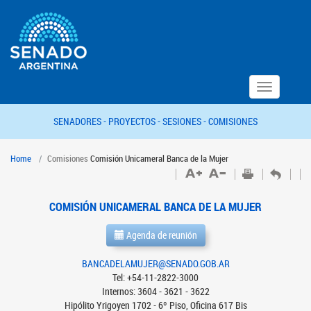
Toggle
navigation
SENADORES -
PROYECTOS -
SESIONES -
COMISIONES
Home
Comisiones
Comisión Unicameral Banca de la Mujer
COMISIÓN UNICAMERAL BANCA DE LA MUJER
Agenda de reunión
BANCADELAMUJER@SENADO.GOB.AR
Tel: +54-11-2822-3000
Internos: 3604 - 3621 - 3622
Hipólito Yrigoyen 1702 - 6º Piso, Oficina 617 Bis