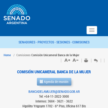
Toggle
navigation
SENADORES -
PROYECTOS -
SESIONES -
COMISIONES
Home
Comisiones
Comisión Unicameral Banca de la Mujer
COMISIÓN UNICAMERAL BANCA DE LA MUJER
Agenda de reunión
BANCADELAMUJER@SENADO.GOB.AR
Tel: +54-11-2822-3000
Internos: 3604 - 3621 - 3622
Hipólito Yrigoyen 1702 - 6º Piso, Oficina 617 Bis