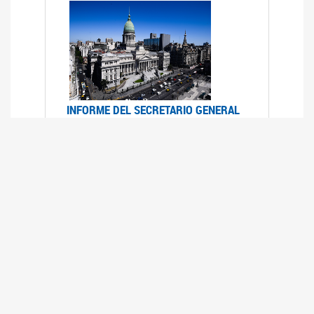
INFORME DEL SECRETARIO GENERAL
DE ONU SOBRE ACCESO A LA
JUSTICIA PARA MUJERES Y NIÑAS
12/06/2026
Durante el 70 período de sesiones de la
Comisión de la Condición Jurídica y Social de la
Mujer, el Secretario General de las Naciones
Unidas presentó el Informe "Garantizar y
fortalecer el acceso a la justicia para todas las
mujeres y las niñas".