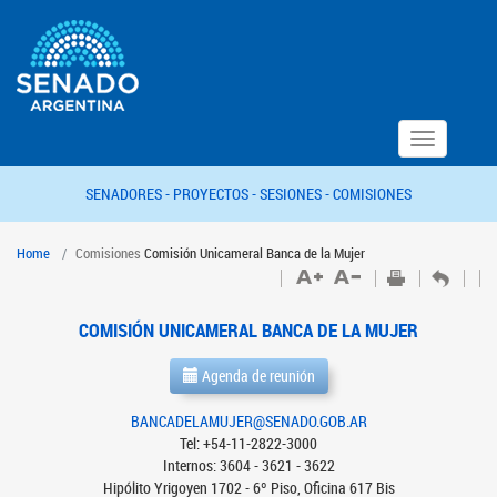
Toggle
navigation
SENADORES -
PROYECTOS -
SESIONES -
COMISIONES
Home
Comisiones
Comisión Unicameral Banca de la Mujer
COMISIÓN UNICAMERAL BANCA DE LA MUJER
Agenda de reunión
BANCADELAMUJER@SENADO.GOB.AR
Tel: +54-11-2822-3000
Internos: 3604 - 3621 - 3622
Hipólito Yrigoyen 1702 - 6º Piso, Oficina 617 Bis