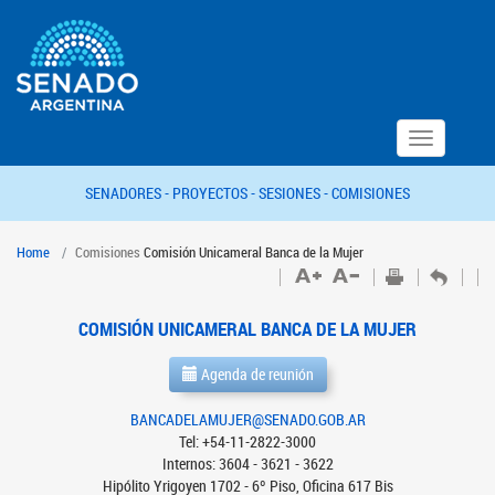
Toggle
navigation
SENADORES -
PROYECTOS -
SESIONES -
COMISIONES
Home
Comisiones
Comisión Unicameral Banca de la Mujer
COMISIÓN UNICAMERAL BANCA DE LA MUJER
Agenda de reunión
BANCADELAMUJER@SENADO.GOB.AR
Tel: +54-11-2822-3000
Internos: 3604 - 3621 - 3622
Hipólito Yrigoyen 1702 - 6º Piso, Oficina 617 Bis