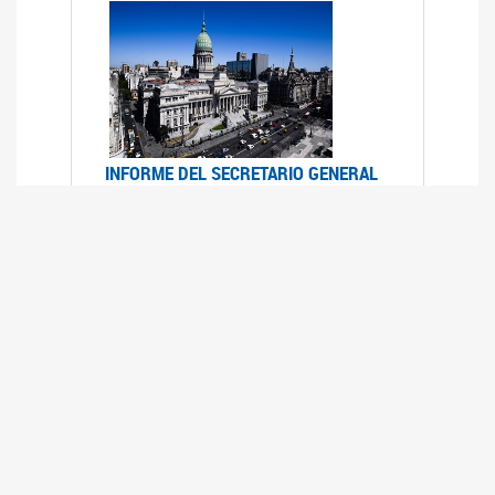
INFORME DEL SECRETARIO GENERAL
DE ONU SOBRE ACCESO A LA
JUSTICIA PARA MUJERES Y NIÑAS
12/06/2026
Durante el 70 período de sesiones de la
Comisión de la Condición Jurídica y Social de la
Mujer, el Secretario General de las Naciones
Unidas presentó el Informe "Garantizar y
fortalecer el acceso a la justicia para todas las
mujeres y las niñas".