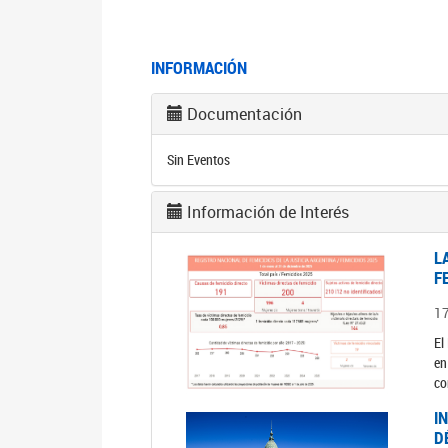
INFORMACIÓN
Documentación
Sin Eventos
Información de Interés
L
F
1
El
en
co
I
D