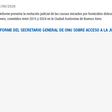
2/06/2026
 informe presenta la evolución judicial de las causas iniciadas por homicidios dolo
nero, cometidos entre 2015 y 2024 en la Ciudad Autónoma de Buenos Aires.
NFORME DEL SECRETARIO GENERAL DE ONU SOBRE ACCESO A LA J
2/06/2026
rante el 70 período de sesiones de la Comisión de la Condición Jurídica y Social de 
idas presentó el Informe "Garantizar y fortalecer el acceso a la justicia para todas l
OMITÉ CEDAW. OBSERVACIONES FINALES AL 8VO. INFORME PERIÓ
3/06/2026
 23 de febrero de 2026, el Comité para la Eliminación de la Discriminación contra l
servaciones Finales al 8vo. Informe Periódico presentado por Argentina, en relació
jeres.
NDEC PRESENTÓ DOSSIER ESTADÍSTICO EN EL MARCO DEL 8M