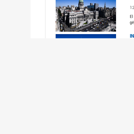
1
El
gé
I
1
Du
Un
C
0
El
Ob
mu
I