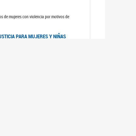
sos de mujeres con violencia por motivos de
USTICIA PARA MUJERES Y NIÑAS
la Mujer, el Secretario General de las Naciones
as mujeres y las niñas".
DICO DE ARGENTINA
a Mujer de Naciones Unidas publicó las
n con los avances en materia de derechos de las