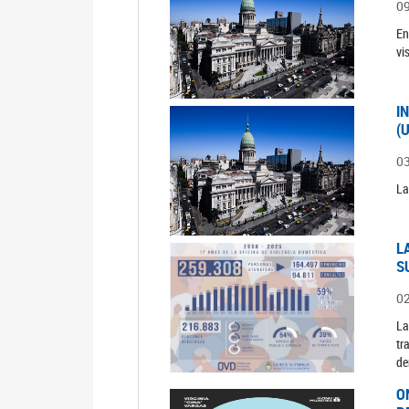
0
En
vi
I
(
0
La
L
S
0
La
tr
de
O