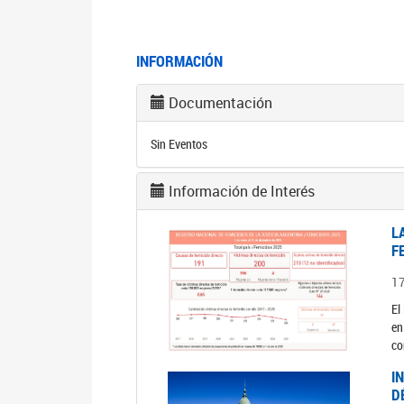
INFORMACIÓN
Documentación
Sin Eventos
Información de Interés
L
F
1
El
en
co
I
D