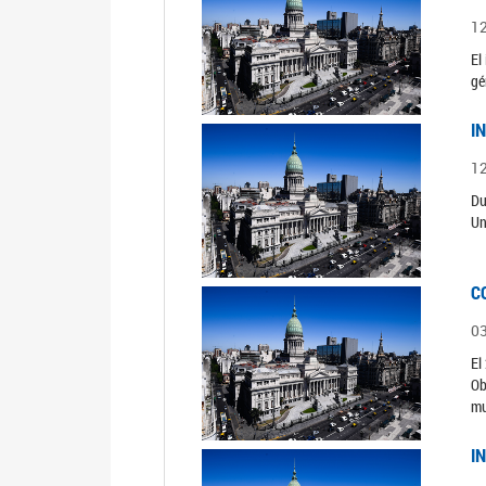
1
El
gé
I
1
Du
Un
C
0
El
Ob
mu
I