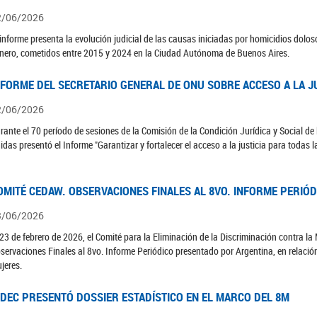
2/06/2026
 informe presenta la evolución judicial de las causas iniciadas por homicidios dolo
nero, cometidos entre 2015 y 2024 en la Ciudad Autónoma de Buenos Aires.
NFORME DEL SECRETARIO GENERAL DE ONU SOBRE ACCESO A LA J
2/06/2026
rante el 70 período de sesiones de la Comisión de la Condición Jurídica y Social de 
idas presentó el Informe "Garantizar y fortalecer el acceso a la justicia para todas l
OMITÉ CEDAW. OBSERVACIONES FINALES AL 8VO. INFORME PERIÓ
3/06/2026
 23 de febrero de 2026, el Comité para la Eliminación de la Discriminación contra l
servaciones Finales al 8vo. Informe Periódico presentado por Argentina, en relació
jeres.
NDEC PRESENTÓ DOSSIER ESTADÍSTICO EN EL MARCO DEL 8M