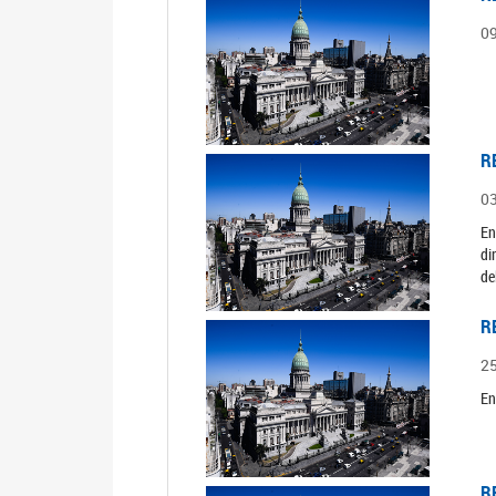
0
R
0
En
di
de
R
2
En
R