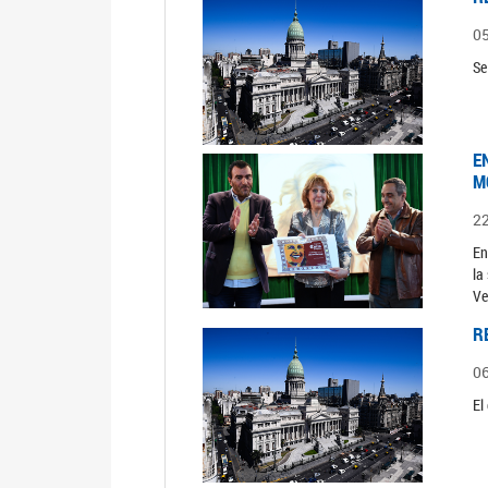
0
Se
E
M
2
En
la
Ve
R
0
El