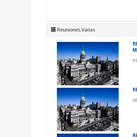
Reuniones Varias
R
M
0
R
2
R