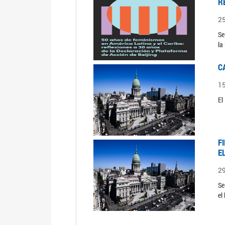
R
2
Se
la
C
1
El
F
E
2
Se
el