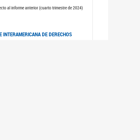
cto al informe anterior (cuarto trimestre de 2024)
TE INTERAMERICANA DE DERECHOS
entino
CIALES POR MUERTES VIOLENTAS DE
OMA DE BUENOS AIRES
es judiciales por muertes violentas de mujeres
OS SOBRE VIOLENCIA SEXUAL