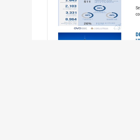
Se
co
D
H
0
La
U
M
0
La
ci
U
1