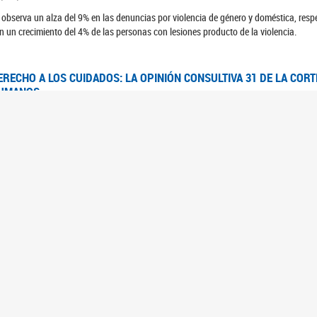
 observa un alza del 9% en las denuncias por violencia de género y doméstica, respe
n un crecimiento del 4% de las personas con lesiones producto de la violencia.
ERECHO A LOS CUIDADOS: LA OPINIÓN CONSULTIVA 31 DE LA COR
UMANOS
7/08/2025
 Corte IDH se pronunció sobre el derecho a los cuidados por pedido del Estado arg
FEM - RELEVAMIENTO DEL ESTADO DE LAS INVESTIGACIONES JUDI
UJERES CIS, MUJERES TRANS Y TRAVESTIS EN LA CIUDAD AUTÓN
6/06/2023
 UFEM presenta un estudio anual sobre el estado y la evolución de las investigacion
s, mujeres trans y travestis
FEM - INFORME RELEVAMIENTO DE FUENTES SECUNDARIAS DE DAT
6/05/2023