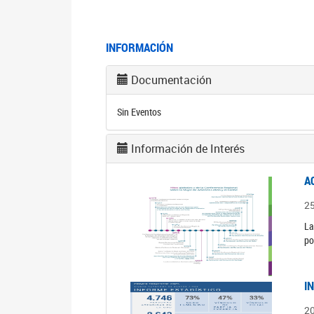
INFORMACIÓN
Documentación
Sin Eventos
Información de Interés
A
2
La
po
I
2