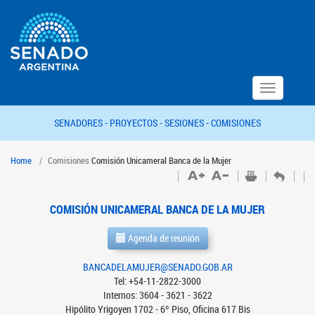
Toggle
navigation
SENADORES -
PROYECTOS -
SESIONES -
COMISIONES
Home
Comisiones
Comisión Unicameral Banca de la Mujer
COMISIÓN UNICAMERAL BANCA DE LA MUJER
Agenda de reunión
BANCADELAMUJER@SENADO.GOB.AR
Tel: +54-11-2822-3000
Internos: 3604 - 3621 - 3622
Hipólito Yrigoyen 1702 - 6º Piso, Oficina 617 Bis