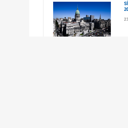
S
2
2
S
2
2
A
1