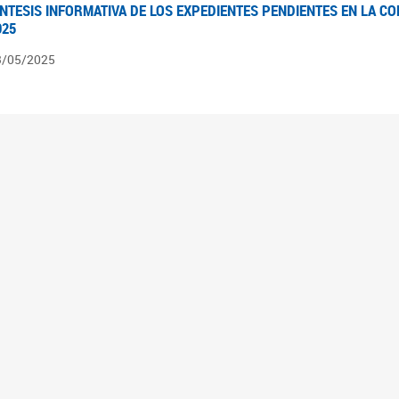
ÍNTESIS INFORMATIVA DE LOS EXPEDIENTES PENDIENTES EN LA COM
025
3/05/2025
ÍNTESIS INFORMATIVA DE LOS EXPEDIENTES PENDIENTES EN LA COM
025
1/05/2025
VANCES LEGISLATIVOS EN TEMÁTICAS DE GÉNERO A 2023
2/05/2025