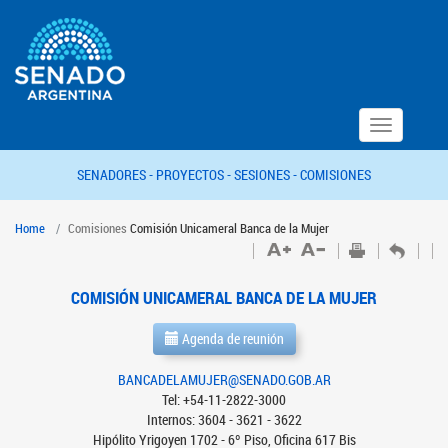
Toggle
navigation
SENADORES -
PROYECTOS -
SESIONES -
COMISIONES
Home
Comisiones
Comisión Unicameral Banca de la Mujer
COMISIÓN UNICAMERAL BANCA DE LA MUJER
Agenda de reunión
BANCADELAMUJER@SENADO.GOB.AR
Tel: +54-11-2822-3000
Internos: 3604 - 3621 - 3622
Hipólito Yrigoyen 1702 - 6º Piso, Oficina 617 Bis