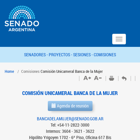
Toggle
navigation
SENADORES -
PROYECTOS -
SESIONES -
COMISIONES
Home
Comisiones
Comisión Unicameral Banca de la Mujer
COMISIÓN UNICAMERAL BANCA DE LA MUJER
Agenda de reunión
BANCADELAMUJER@SENADO.GOB.AR
Tel: +54-11-2822-3000
Internos: 3604 - 3621 - 3622
Hipólito Yrigoyen 1702 - 6º Piso, Oficina 617 Bis