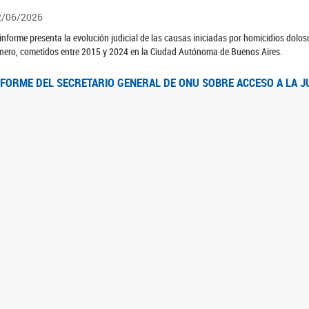
2/06/2026
 informe presenta la evolución judicial de las causas iniciadas por homicidios dolo
nero, cometidos entre 2015 y 2024 en la Ciudad Autónoma de Buenos Aires.
NFORME DEL SECRETARIO GENERAL DE ONU SOBRE ACCESO A LA J
2/06/2026
rante el 70 período de sesiones de la Comisión de la Condición Jurídica y Social de 
idas presentó el Informe "Garantizar y fortalecer el acceso a la justicia para todas l
OMITÉ CEDAW. OBSERVACIONES FINALES AL 8VO. INFORME PERIÓ
3/06/2026
 23 de febrero de 2026, el Comité para la Eliminación de la Discriminación contra l
servaciones Finales al 8vo. Informe Periódico presentado por Argentina, en relació
jeres.
NDEC PRESENTÓ DOSSIER ESTADÍSTICO EN EL MARCO DEL 8M