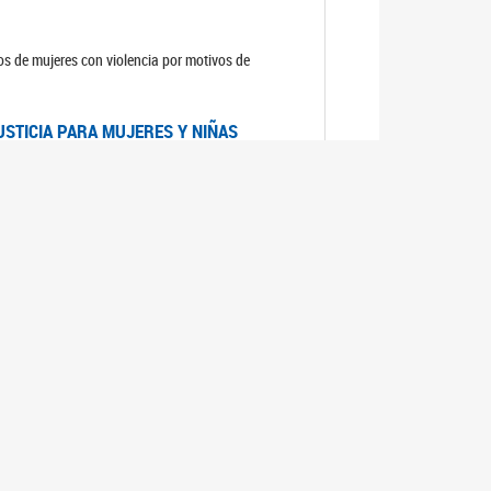
sos de mujeres con violencia por motivos de
USTICIA PARA MUJERES Y NIÑAS
la Mujer, el Secretario General de las Naciones
as mujeres y las niñas".
DICO DE ARGENTINA
a Mujer de Naciones Unidas publicó las
n con los avances en materia de derechos de las