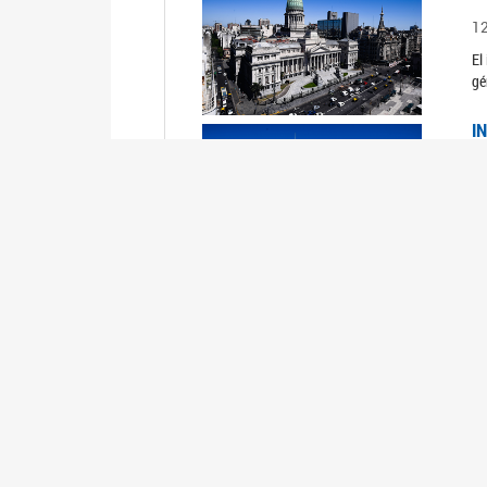
1
El
gé
I
1
Du
Un
C
0
El
Ob
mu
I