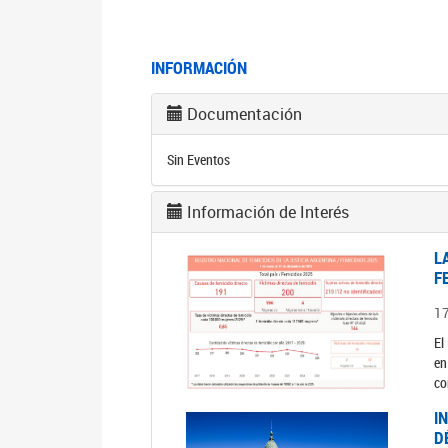
INFORMACIÓN
Documentación
Sin Eventos
Información de Interés
L
F
1
El
en
co
I
D