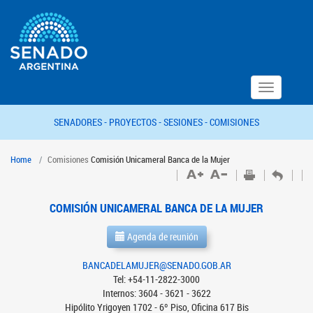
Toggle
navigation
SENADORES -
PROYECTOS -
SESIONES -
COMISIONES
Home
Comisiones
Comisión Unicameral Banca de la Mujer
COMISIÓN UNICAMERAL BANCA DE LA MUJER
Agenda de reunión
BANCADELAMUJER@SENADO.GOB.AR
Tel: +54-11-2822-3000
Internos: 3604 - 3621 - 3622
Hipólito Yrigoyen 1702 - 6º Piso, Oficina 617 Bis