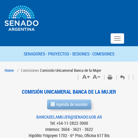
Toggle
navigation
SENADORES -
PROYECTOS -
SESIONES -
COMISIONES
Home
Comisiones
Comisión Unicameral Banca de la Mujer
COMISIÓN UNICAMERAL BANCA DE LA MUJER
Agenda de reunión
BANCADELAMUJER@SENADO.GOB.AR
Tel: +54-11-2822-3000
Internos: 3604 - 3621 - 3622
Hipólito Yrigoyen 1702 - 6º Piso, Oficina 617 Bis