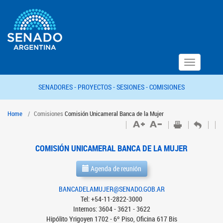
Toggle
navigation
SENADORES -
PROYECTOS -
SESIONES -
COMISIONES
Home
Comisiones
Comisión Unicameral Banca de la Mujer
COMISIÓN UNICAMERAL BANCA DE LA MUJER
Agenda de reunión
BANCADELAMUJER@SENADO.GOB.AR
Tel: +54-11-2822-3000
Internos: 3604 - 3621 - 3622
Hipólito Yrigoyen 1702 - 6º Piso, Oficina 617 Bis