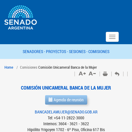
Toggle
navigation
SENADORES -
PROYECTOS -
SESIONES -
COMISIONES
Home
Comisiones
Comisión Unicameral Banca de la Mujer
COMISIÓN UNICAMERAL BANCA DE LA MUJER
Agenda de reunión
BANCADELAMUJER@SENADO.GOB.AR
Tel: +54-11-2822-3000
Internos: 3604 - 3621 - 3622
Hipólito Yrigoyen 1702 - 6º Piso, Oficina 617 Bis