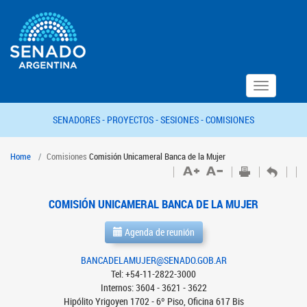
Toggle
navigation
SENADORES -
PROYECTOS -
SESIONES -
COMISIONES
Home
Comisiones
Comisión Unicameral Banca de la Mujer
COMISIÓN UNICAMERAL BANCA DE LA MUJER
Agenda de reunión
BANCADELAMUJER@SENADO.GOB.AR
Tel: +54-11-2822-3000
Internos: 3604 - 3621 - 3622
Hipólito Yrigoyen 1702 - 6º Piso, Oficina 617 Bis