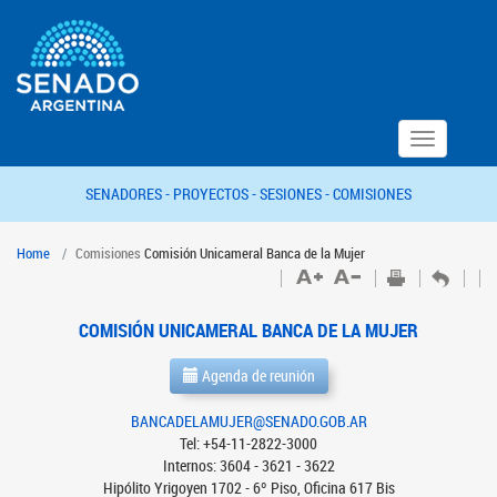
Toggle
navigation
SENADORES -
PROYECTOS -
SESIONES -
COMISIONES
Home
Comisiones
Comisión Unicameral Banca de la Mujer
COMISIÓN UNICAMERAL BANCA DE LA MUJER
Agenda de reunión
BANCADELAMUJER@SENADO.GOB.AR
Tel: +54-11-2822-3000
Internos: 3604 - 3621 - 3622
Hipólito Yrigoyen 1702 - 6º Piso, Oficina 617 Bis