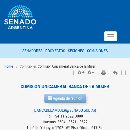
Toggle
navigation
SENADORES -
PROYECTOS -
SESIONES -
COMISIONES
Home
Comisiones
Comisión Unicameral Banca de la Mujer
COMISIÓN UNICAMERAL BANCA DE LA MUJER
Agenda de reunión
BANCADELAMUJER@SENADO.GOB.AR
Tel: +54-11-2822-3000
Internos: 3604 - 3621 - 3622
Hipólito Yrigoyen 1702 - 6º Piso, Oficina 617 Bis