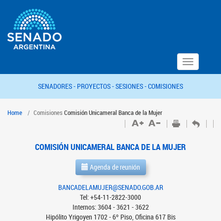
Toggle
navigation
SENADORES -
PROYECTOS -
SESIONES -
COMISIONES
Home
Comisiones
Comisión Unicameral Banca de la Mujer
COMISIÓN UNICAMERAL BANCA DE LA MUJER
Agenda de reunión
BANCADELAMUJER@SENADO.GOB.AR
Tel: +54-11-2822-3000
Internos: 3604 - 3621 - 3622
Hipólito Yrigoyen 1702 - 6º Piso, Oficina 617 Bis