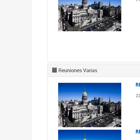
Reuniones Varias
R
2
R