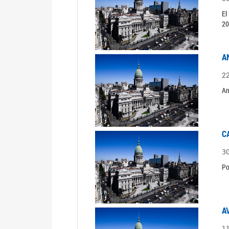
El
20
A
2
An
C
3
Po
A
1