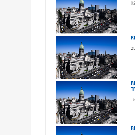
0
R
2
R
T
1
R