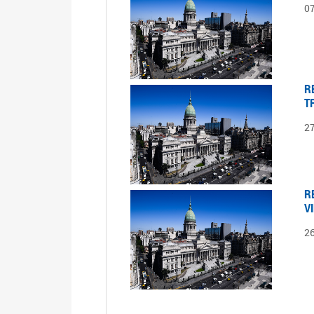
0
R
T
2
R
V
2