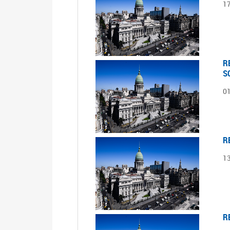
1
R
S
0
R
1
R