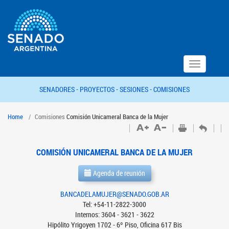
Toggle
navigation
SENADORES -
PROYECTOS -
SESIONES -
COMISIONES
Home
Comisiones
Comisión Unicameral Banca de la Mujer
COMISIÓN UNICAMERAL BANCA DE LA MUJER
Agenda de reunión
BANCADELAMUJER@SENADO.GOB.AR
Tel: +54-11-2822-3000
Internos: 3604 - 3621 - 3622
Hipólito Yrigoyen 1702 - 6º Piso, Oficina 617 Bis