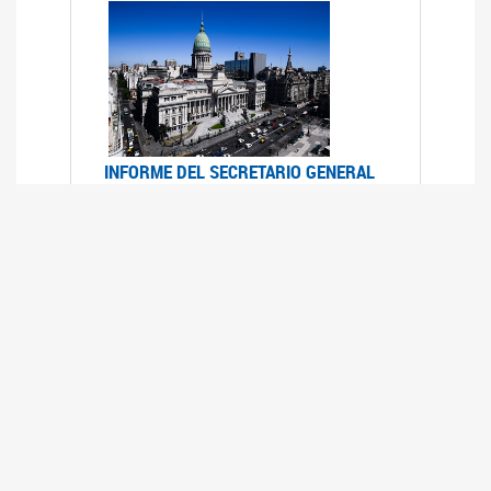
INFORME DEL SECRETARIO GENERAL
DE ONU SOBRE ACCESO A LA
JUSTICIA PARA MUJERES Y NIÑAS
12/06/2026
Durante el 70 período de sesiones de la
Comisión de la Condición Jurídica y Social de la
Mujer, el Secretario General de las Naciones
Unidas presentó el Informe "Garantizar y
fortalecer el acceso a la justicia para todas las
mujeres y las niñas".