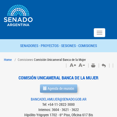
Toggle
navigation
SENADORES -
PROYECTOS -
SESIONES -
COMISIONES
Home
Comisiones
Comisión Unicameral Banca de la Mujer
COMISIÓN UNICAMERAL BANCA DE LA MUJER
Agenda de reunión
BANCADELAMUJER@SENADO.GOB.AR
Tel: +54-11-2822-3000
Internos: 3604 - 3621 - 3622
Hipólito Yrigoyen 1702 - 6º Piso, Oficina 617 Bis