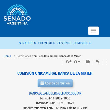
Toggle
navigation
SENADORES -
PROYECTOS -
SESIONES -
COMISIONES
Home
Comisiones
Comisión Unicameral Banca de la Mujer
COMISIÓN UNICAMERAL BANCA DE LA MUJER
Agenda de reunión
BANCADELAMUJER@SENADO.GOB.AR
Tel: +54-11-2822-3000
Internos: 3604 - 3621 - 3622
Hipólito Yrigoyen 1702 - 6º Piso, Oficina 617 Bis