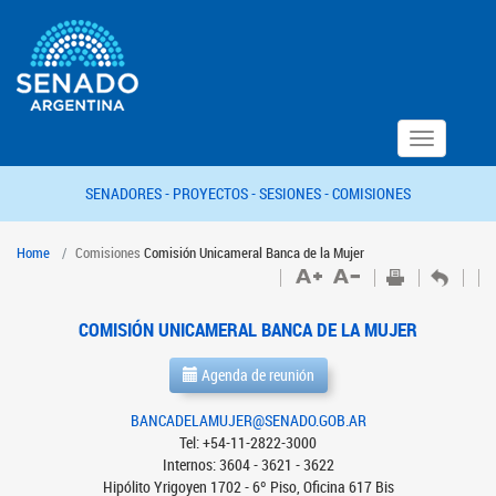
Toggle
navigation
SENADORES -
PROYECTOS -
SESIONES -
COMISIONES
Home
Comisiones
Comisión Unicameral Banca de la Mujer
COMISIÓN UNICAMERAL BANCA DE LA MUJER
Agenda de reunión
BANCADELAMUJER@SENADO.GOB.AR
Tel: +54-11-2822-3000
Internos: 3604 - 3621 - 3622
Hipólito Yrigoyen 1702 - 6º Piso, Oficina 617 Bis