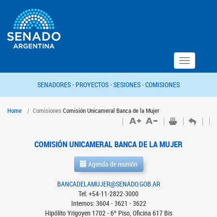
Toggle
navigation
SENADORES -
PROYECTOS -
SESIONES -
COMISIONES
Home
Comisiones
Comisión Unicameral Banca de la Mujer
COMISIÓN UNICAMERAL BANCA DE LA MUJER
Agenda de reunión
BANCADELAMUJER@SENADO.GOB.AR
Tel: +54-11-2822-3000
Internos: 3604 - 3621 - 3622
Hipólito Yrigoyen 1702 - 6º Piso, Oficina 617 Bis