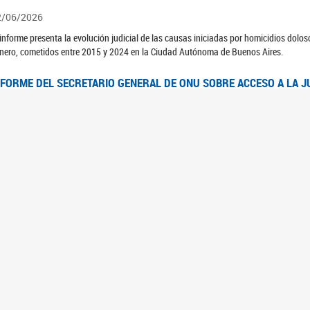
2/06/2026
 informe presenta la evolución judicial de las causas iniciadas por homicidios dolo
nero, cometidos entre 2015 y 2024 en la Ciudad Autónoma de Buenos Aires.
NFORME DEL SECRETARIO GENERAL DE ONU SOBRE ACCESO A LA J
2/06/2026
rante el 70 período de sesiones de la Comisión de la Condición Jurídica y Social de 
idas presentó el Informe "Garantizar y fortalecer el acceso a la justicia para todas l
OMITÉ CEDAW. OBSERVACIONES FINALES AL 8VO. INFORME PERIÓ
3/06/2026
 23 de febrero de 2026, el Comité para la Eliminación de la Discriminación contra l
servaciones Finales al 8vo. Informe Periódico presentado por Argentina, en relació
jeres.
NDEC PRESENTÓ DOSSIER ESTADÍSTICO EN EL MARCO DEL 8M