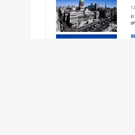
1
El
gé
I
1
Du
Un
C
0
El
Ob
mu
I