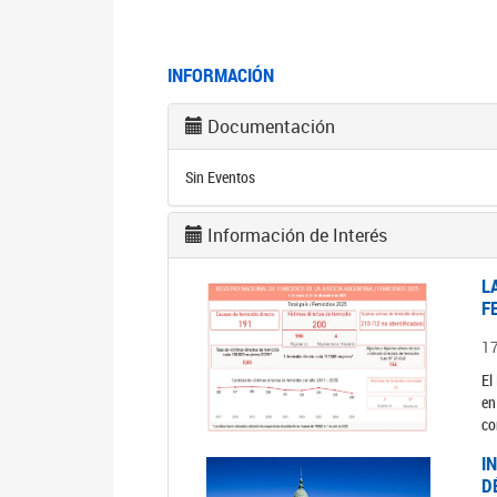
INFORMACIÓN
Documentación
Sin Eventos
Información de Interés
L
F
1
El
en
co
I
D