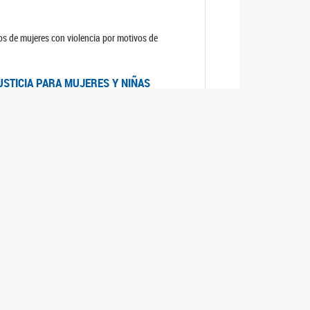
sos de mujeres con violencia por motivos de
USTICIA PARA MUJERES Y NIÑAS
la Mujer, el Secretario General de las Naciones
as mujeres y las niñas".
DICO DE ARGENTINA
a Mujer de Naciones Unidas publicó las
n con los avances en materia de derechos de las