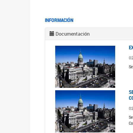
INFORMACIÓN
Documentación
E
0
Se
S
C
0
Se
Co