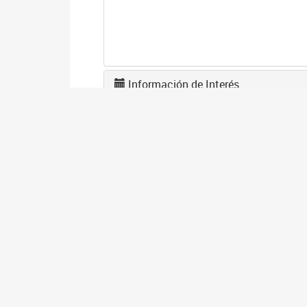
Información de Interés
U
0
La
tr
A
2