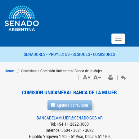
Toggle
navigation
SENADORES -
PROYECTOS -
SESIONES -
COMISIONES
Home
Comisiones
Comisión Unicameral Banca de la Mujer
COMISIÓN UNICAMERAL BANCA DE LA MUJER
Agenda de reunión
BANCADELAMUJER@SENADO.GOB.AR
Tel: +54-11-2822-3000
Internos: 3604 - 3621 - 3622
Hipólito Yrigoyen 1702 - 6º Piso, Oficina 617 Bis