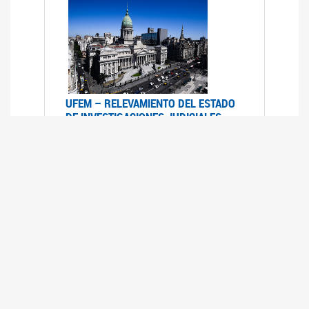
UFEM – RELEVAMIENTO DEL ESTADO
DE INVESTIGACIONES JUDICIALES
2015-2020
08/03/2022
La UFEM presenta el "Relevamiento del estado
de las investigaciones judiciales por muertes
violentas de mujeres cis, mujeres trans y
travestis en la Ciudad Autónoma de Buenos
Aires (años 2015-2020)"