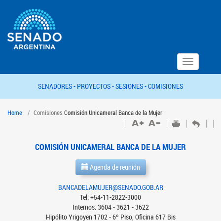
Toggle
navigation
SENADORES -
PROYECTOS -
SESIONES -
COMISIONES
Home
Comisiones
Comisión Unicameral Banca de la Mujer
COMISIÓN UNICAMERAL BANCA DE LA MUJER
Agenda de reunión
BANCADELAMUJER@SENADO.GOB.AR
Tel: +54-11-2822-3000
Internos: 3604 - 3621 - 3622
Hipólito Yrigoyen 1702 - 6º Piso, Oficina 617 Bis