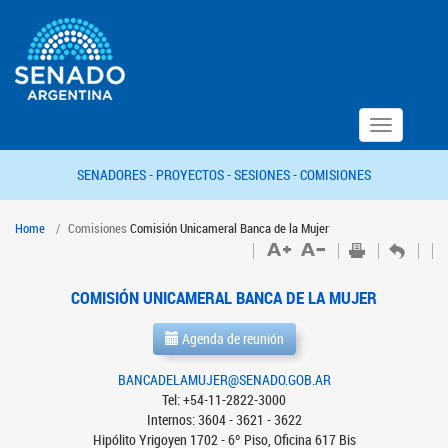
Toggle
navigation
SENADORES -
PROYECTOS -
SESIONES -
COMISIONES
Home
Comisiones
Comisión Unicameral Banca de la Mujer
COMISIÓN UNICAMERAL BANCA DE LA MUJER
Agenda de reunión
BANCADELAMUJER@SENADO.GOB.AR
Tel: +54-11-2822-3000
Internos: 3604 - 3621 - 3622
Hipólito Yrigoyen 1702 - 6º Piso, Oficina 617 Bis