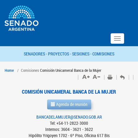
Toggle
navigation
SENADORES -
PROYECTOS -
SESIONES -
COMISIONES
Home
Comisiones
Comisión Unicameral Banca de la Mujer
COMISIÓN UNICAMERAL BANCA DE LA MUJER
Agenda de reunión
BANCADELAMUJER@SENADO.GOB.AR
Tel: +54-11-2822-3000
Internos: 3604 - 3621 - 3622
Hipólito Yrigoyen 1702 - 6º Piso, Oficina 617 Bis