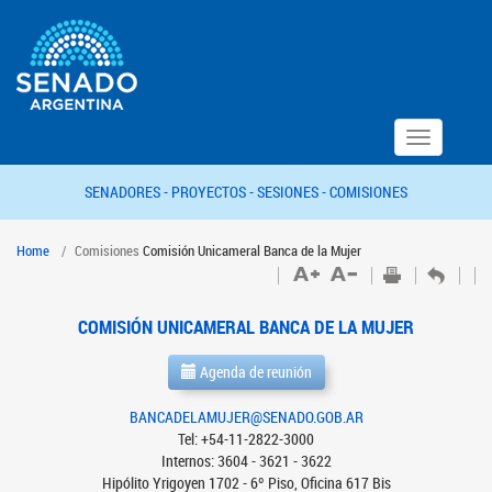
Toggle
navigation
SENADORES -
PROYECTOS -
SESIONES -
COMISIONES
Home
Comisiones
Comisión Unicameral Banca de la Mujer
COMISIÓN UNICAMERAL BANCA DE LA MUJER
Agenda de reunión
BANCADELAMUJER@SENADO.GOB.AR
Tel: +54-11-2822-3000
Internos: 3604 - 3621 - 3622
Hipólito Yrigoyen 1702 - 6º Piso, Oficina 617 Bis