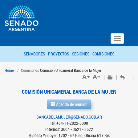
Toggle
navigation
SENADORES -
PROYECTOS -
SESIONES -
COMISIONES
Home
Comisiones
Comisión Unicameral Banca de la Mujer
COMISIÓN UNICAMERAL BANCA DE LA MUJER
Agenda de reunión
BANCADELAMUJER@SENADO.GOB.AR
Tel: +54-11-2822-3000
Internos: 3604 - 3621 - 3622
Hipólito Yrigoyen 1702 - 6º Piso, Oficina 617 Bis