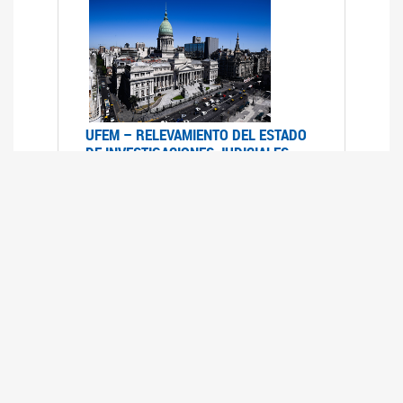
UFEM – RELEVAMIENTO DEL ESTADO
DE INVESTIGACIONES JUDICIALES
2015-2020
08/03/2022
La UFEM presenta el "Relevamiento del estado
de las investigaciones judiciales por muertes
violentas de mujeres cis, mujeres trans y
travestis en la Ciudad Autónoma de Buenos
Aires (años 2015-2020)"