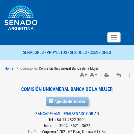
Toggle
navigation
SENADORES -
PROYECTOS -
SESIONES -
COMISIONES
Home
Comisiones
Comisión Unicameral Banca de la Mujer
COMISIÓN UNICAMERAL BANCA DE LA MUJER
Agenda de reunión
BANCADELAMUJER@SENADO.GOB.AR
Tel: +54-11-2822-3000
Internos: 3604 - 3621 - 3622
Hipólito Yrigoyen 1702 - 6º Piso, Oficina 617 Bis