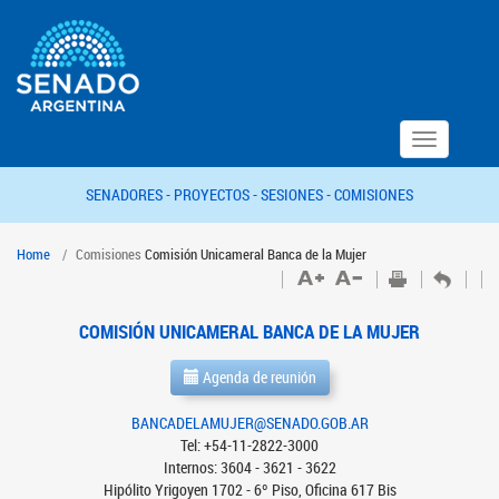
Toggle
navigation
SENADORES -
PROYECTOS -
SESIONES -
COMISIONES
Home
Comisiones
Comisión Unicameral Banca de la Mujer
COMISIÓN UNICAMERAL BANCA DE LA MUJER
Agenda de reunión
BANCADELAMUJER@SENADO.GOB.AR
Tel: +54-11-2822-3000
Internos: 3604 - 3621 - 3622
Hipólito Yrigoyen 1702 - 6º Piso, Oficina 617 Bis